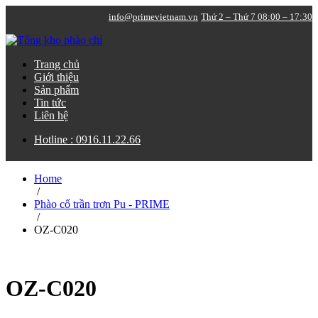
info@primevietnam.vn
Thứ 2 – Thứ 7 08:00 – 17:30
Trang chủ
Giới thiệu
Sản phẩm
Tin tức
Liên hệ
Hotline : 0916.11.22.66
Home
/
Phào cổ trần trơn Pu - PRIME
/
OZ-C020
OZ-C020