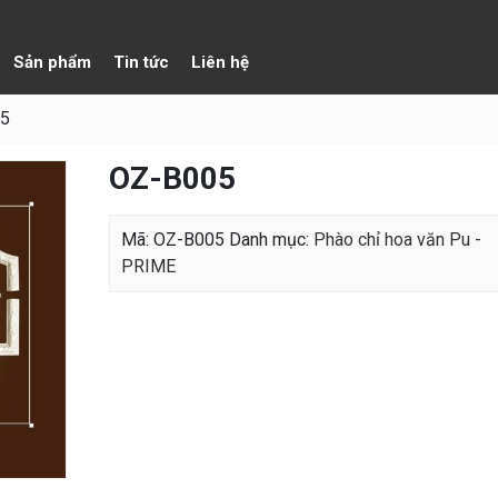
Sản phẩm
Tin tức
Liên hệ
5
OZ-B005
Mã:
OZ-B005
Danh mục:
Phào chỉ hoa văn Pu -
PRIME