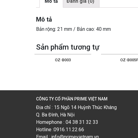
Mô tả
Đánh giá (0)
Mô tả
Bản rộng: 21 mm / Bản cao: 40 mm
Sản phẩm tương tự
OZ-B003
OZ-B005
CÔNG TY CỔ PHẦN PRIME VIỆT NAM
Địa chỉ : 15 Ngõ 14 Huỳnh Thúc Kháng
Q. Ba Đình, Hà Nội
Homephone : 04 38 31 32 33
Hotline :0916.11.22.66
Email : info@primevietnam.vn